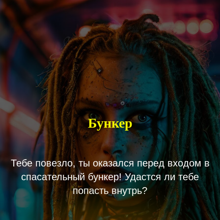
Бункер
Тебе повезло, ты оказался перед входом в
спасательный бункер! Удастся ли тебе
попасть внутрь?