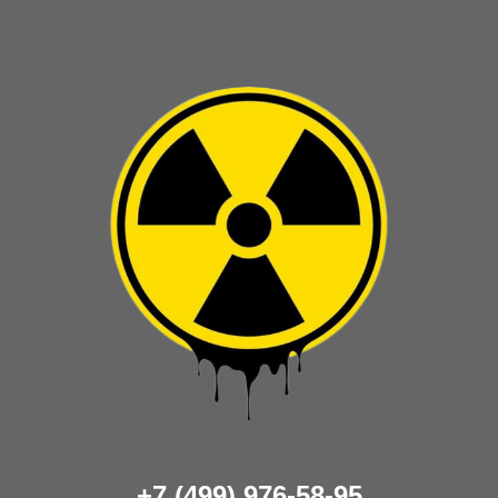
+7 (499) 976-58-95