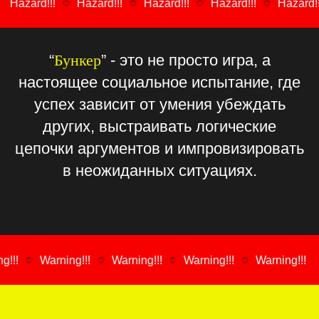
!
Hazard!!!
Hazard!!!
Hazard!!!
Hazard!!!
Hazar
“
Бункер
” - это не просто игра, а
настоящее социальное испытание, где
успех зависит от умения убеждать
других, выстраивать логические
цепочки аргументов и импровизировать
в неожиданных ситуациях.
rning!!!
Warning!!!
Warning!!!
Warning!!!
Warning!