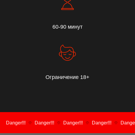
60-90 минут
Ограничение 18+
!!
Danger!!!
Danger!!!
Danger!!!
Danger!!!
Dan